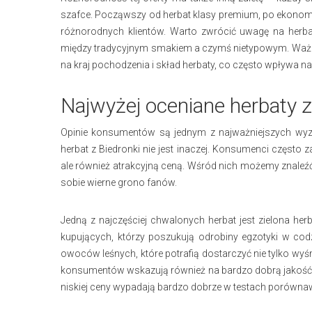
szafce. Począwszy od herbat klasy premium, po ekonomic
różnorodnych klientów. Warto zwrócić uwagę na herb
między tradycyjnym smakiem a czymś nietypowym. Ważne 
na kraj pochodzenia i skład herbaty, co często wpływa na 
Najwyżej oceniane herbaty 
Opinie konsumentów są jednym z najważniejszych wyz
herbat z Biedronki nie jest inaczej. Konsumenci często 
ale również atrakcyjną ceną. Wśród nich możemy znaleźć 
sobie wierne grono fanów.
Jedną z najczęściej chwalonych herbat jest zielona her
kupujących, którzy poszukują odrobiny egzotyki w co
owoców leśnych, które potrafią dostarczyć nie tylko wyś
konsumentów wskazują również na bardzo dobrą jakość
niskiej ceny wypadają bardzo dobrze w testach porówna