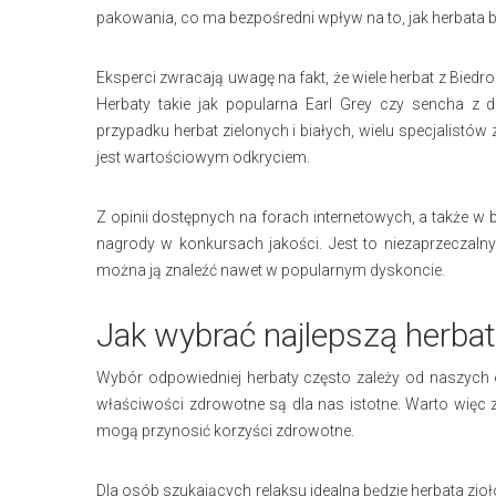
pakowania, co ma bezpośredni wpływ na to, jak herbata 
Eksperci zwracają uwagę na fakt, że wiele herbat z Biedr
Herbaty takie jak popularna Earl Grey czy sencha z
przypadku herbat zielonych i białych, wielu specjalist
jest wartościowym odkryciem.
Z opinii dostępnych na forach internetowych, a także w b
nagrody w konkursach jakości. Jest to niezaprzeczaln
można ją znaleźć nawet w popularnym dyskoncie.
Jak wybrać najlepszą herbat
Wybór odpowiedniej herbaty często zależy od naszych os
właściwości zdrowotne są dla nas istotne. Warto więc z
mogą przynosić korzyści zdrowotne.
Dla osób szukających relaksu idealna będzie herbata zioło