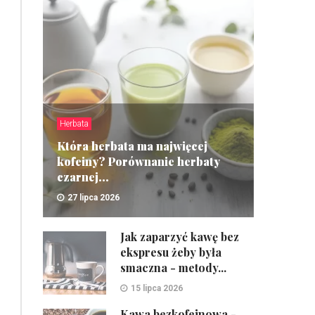
Herbata
Która herbata ma najwięcej
kofeiny? Porównanie herbaty
czarnej...
27 lipca 2026
ZOBACZ
Jak zaparzyć kawę bez
ekspresu żeby była
smaczna - metody...
15 lipca 2026
Kawa bezkofeinowa -