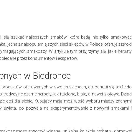
 Ci się szukać najlepszych smaków, które będą nie tylko smakować
nka, jedna z najpopularniejszych sieci sklepów w Polsce, oferuje szeroki
wymagających smakoszy. W artykule tym przyjrzymy się, jakie herbaty
j polecane przez konsumentów i ekspertów.
pnych w Biedronce
ci produktów oferowanych w swoich sklepach, co odnosi się także do
adycyjne czarne herbaty, jak i zielone, białe, a nawet ziołowe. Dzięki
dzie coś dla siebie. Kupujący mają możliwość wyboru między znanymi
ków świata, co pozwala na eksperymentowanie z nowymi smakami i
 smakosz może stworzyć własną, unikalną kolekcję herbat w domowej