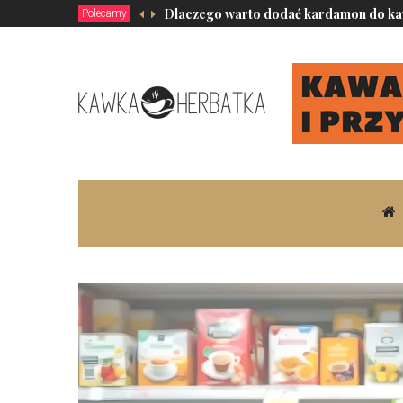
Dlaczego warto dodać kardamon do k
Polecamy