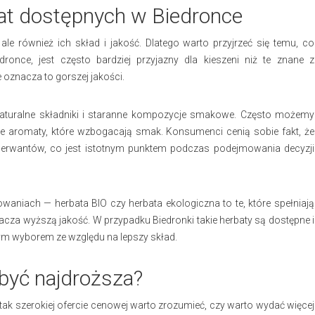
rbat dostępnych w Biedronce
e również ich skład i jakość. Dlatego warto przyjrzeć się temu, co
once, jest często bardziej przyjazny dla kieszeni niż te znane z
 oznacza to gorszej jakości.
aturalne składniki i staranne kompozycje smakowe. Często możemy
ne aromaty, które wzbogacają smak. Konsumenci cenią sobie fakt, że
nserwantów, co jest istotnym punktem podczas podejmowania decyzji
niach — herbata BIO czy herbata ekologiczna to te, które spełniają
cza wyższą jakość. W przypadku Biedronki takie herbaty są dostępne i
ym wyborem ze względu na lepszy skład.
 być najdroższa?
 tak szerokiej ofercie cenowej warto zrozumieć, czy warto wydać więcej