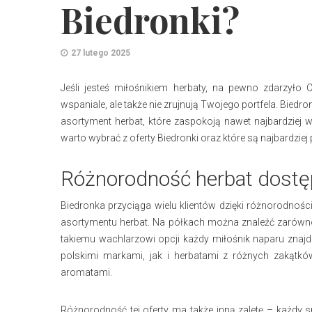
Biedronki?
27 lutego 2025
Jeśli jesteś miłośnikiem herbaty, na pewno zdarzyło
wspaniale, ale także nie zrujnują Twojego portfela. Biedro
asortyment herbat, które zaspokoją nawet najbardziej 
warto wybrać z oferty Biedronki oraz które są najbardzie
Różnorodność herbat dostę
Biedronka przyciąga wielu klientów dzięki różnorodnoś
asortymentu herbat. Na półkach można znaleźć zarówno tr
takiemu wachlarzowi opcji każdy miłośnik naparu znaj
polskimi markami, jak i herbatami z różnych zakąt
aromatami.
Różnorodność tej oferty ma także inną zaletę – każdy