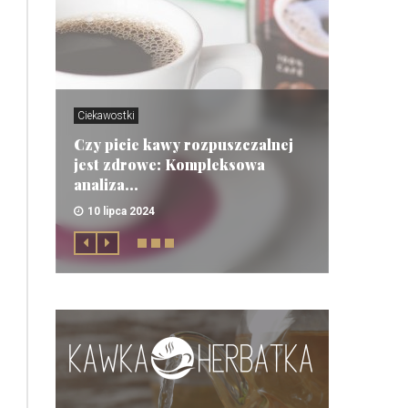
Ciekawostki
Czy picie kawy rozpuszczalnej
jest zdrowe: Kompleksowa
analiza...
10 lipca 2024