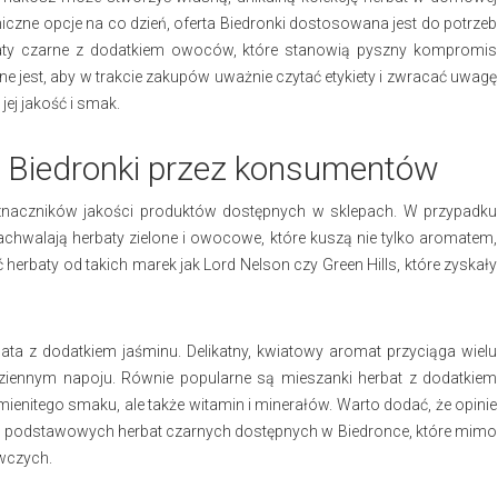
zne opcje na co dzień, oferta Biedronki dostosowana jest do potrzeb
aty czarne z dodatkiem owoców, które stanowią pyszny kompromis
jest, aby w trakcie zakupów uważnie czytać etykiety i zwracać uwagę
jej jakość i smak.
z Biedronki przez konsumentów
naczników jakości produktów dostępnych w sklepach. W przypadku
zachwalają herbaty zielone i owocowe, które kuszą nie tylko aromatem,
herbaty od takich marek jak Lord Nelson czy Green Hills, które zyskały
bata z dodatkiem jaśminu. Delikatny, kwiatowy aromat przyciąga wielu
dziennym napoju. Równie popularne są mieszanki herbat z dodatkiem
mienitego smaku, ale także witamin i minerałów. Warto dodać, że opinie
 podstawowych herbat czarnych dostępnych w Biedronce, które mimo
wczych.