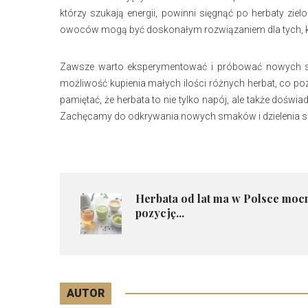
którzy szukają energii, powinni sięgnąć po herbaty zie
owoców mogą być doskonałym rozwiązaniem dla tych, któ
Zawsze warto eksperymentować i próbować nowych sm
możliwość kupienia małych ilości różnych herbat, co po
pamiętać, że herbata to nie tylko napój, ale także doś
Zachęcamy do odkrywania nowych smaków i dzielenia się
Herbata od lat ma w Polsce moc
pozycję...
AUTOR