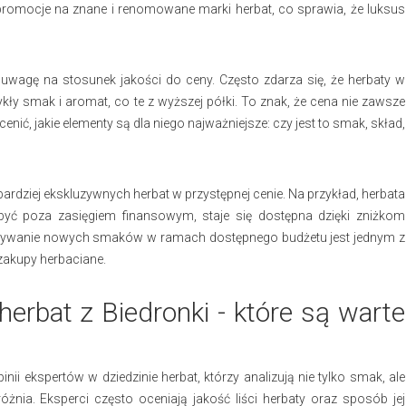
promocje na znane i renomowane marki herbat, co sprawia, że luksus
wagę na stosunek jakości do ceny. Często zdarza się, że herbaty w
kły smak i aromat, co te z wyższej półki. To znak, że cena nie zawsze
ć, jakie elementy są dla niego najważniejsze: czy jest to smak, skład,
ardziej ekskluzywnych herbat w przystępnej cenie. Na przykład, herbata
być poza zasięgiem finansowym, staje się dostępna dzięki zniżkom
ywanie nowych smaków w ramach dostępnego budżetu jest jednym z
zakupy herbaciane.
erbat z Biedronki - które są warte
nii ekspertów w dziedzinie herbat, którzy analizują nie tylko smak, ale
różnia. Eksperci często oceniają jakość liści herbaty oraz sposób jej