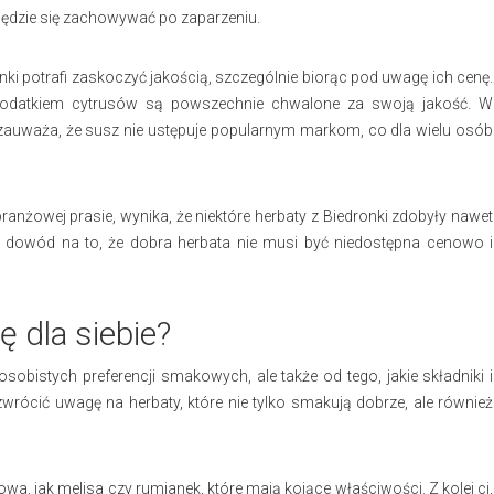
będzie się zachowywać po zaparzeniu.
onki potrafi zaskoczyć jakością, szczególnie biorąc pod uwagę ich cenę.
 dodatkiem cytrusów są powszechnie chwalone za swoją jakość. W
ów zauważa, że susz nie ustępuje popularnym markom, co dla wielu osób
ranżowej prasie, wynika, że niektóre herbaty z Biedronki zdobyły nawet
y dowód na to, że dobra herbata nie musi być niedostępna cenowo i
ę dla siebie?
obistych preferencji smakowych, ale także od tego, jakie składniki i
wrócić uwagę na herbaty, które nie tylko smakują dobrze, ale również
wa, jak melisa czy rumianek, które mają kojące właściwości. Z kolei ci,